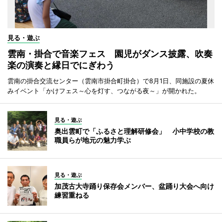
見る・遊ぶ
雲南・掛合で音楽フェス 園児がダンス披露、吹奏
楽の演奏と縁日でにぎわう
雲南の掛合交流センター（雲南市掛合町掛合）で8月1日、同施設の夏休
みイベント「かけフェス～心を灯す、つながる夜～」が開かれた。
見る・遊ぶ
奥出雲町で「ふるさと理解研修会」 小中学校の教
職員らが地元の魅力学ぶ
見る・遊ぶ
加茂古大寺踊り保存会メンバー、盆踊り大会へ向け
練習重ねる