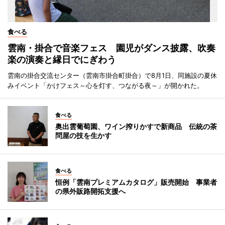
食べる
雲南・掛合で音楽フェス 園児がダンス披露、吹奏
楽の演奏と縁日でにぎわう
雲南の掛合交流センター（雲南市掛合町掛合）で8月1日、同施設の夏休
みイベント「かけフェス～心を灯す、つながる夜～」が開かれた。
食べる
奥出雲葡萄園、ワイン搾りかすで新商品 伝統の茶
問屋の技を生かす
食べる
恒例「雲南プレミアムカタログ」販売開始 事業者
の県外販路開拓支援へ