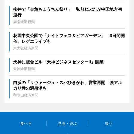
柳井で「金魚ちょうちん祭り」 弘前ねぷたが中国地方初
運行
周南経済新聞
花園中央公園で「ナイトフェス＆ビアガーデン」 3日間開
催、レゲエライブも
東大阪経済新聞
天神に複合ビル「天神ビジネスセンターII」開業
天神経済新聞
白浜の「リヴァージュ・スパひきがわ」営業再開 強アル
カリ性の源泉湯も
和歌山経済新聞
食べる
見る・遊ぶ
買う