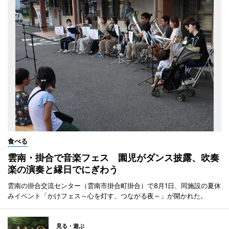
食べる
雲南・掛合で音楽フェス 園児がダンス披露、吹奏
楽の演奏と縁日でにぎわう
雲南の掛合交流センター（雲南市掛合町掛合）で8月1日、同施設の夏休
みイベント「かけフェス～心を灯す、つながる夜～」が開かれた。
見る・遊ぶ