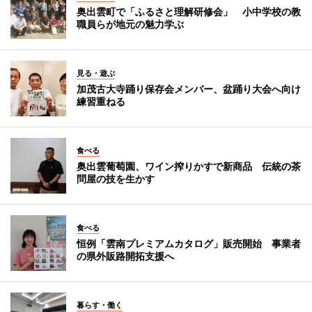
奥出雲町で「ふるさと理解研修会」 小中学校の教
職員らが地元の魅力学ぶ
見る・遊ぶ
加茂古大寺踊り保存会メンバー、盆踊り大会へ向け
練習重ねる
食べる
奥出雲葡萄園、ワイン搾りかすで新商品 伝統の茶
問屋の技を生かす
食べる
恒例「雲南プレミアムカタログ」販売開始 事業者
の県外販路開拓支援へ
暮らす・働く