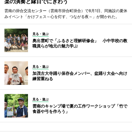
楽の演奏と縁日でにぎわう
雲南の掛合交流センター（雲南市掛合町掛合）で8月1日、同施設の夏休
みイベント「かけフェス～心を灯す、つながる夜～」が開かれた。
見る・遊ぶ
奥出雲町で「ふるさと理解研修会」 小中学校の教
職員らが地元の魅力学ぶ
見る・遊ぶ
加茂古大寺踊り保存会メンバー、盆踊り大会へ向け
練習重ねる
見る・遊ぶ
雲南のキャンプ場で夏の工作ワークショップ「竹で
食器や弓を作ろう」