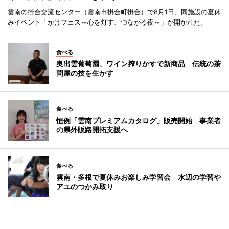
雲南の掛合交流センター（雲南市掛合町掛合）で8月1日、同施設の夏休
みイベント「かけフェス～心を灯す、つながる夜～」が開かれた。
食べる
奥出雲葡萄園、ワイン搾りかすで新商品 伝統の茶
問屋の技を生かす
食べる
恒例「雲南プレミアムカタログ」販売開始 事業者
の県外販路開拓支援へ
食べる
雲南・多根で夏休みお楽しみ学習会 水辺の学習や
アユのつかみ取り