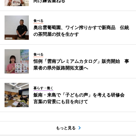
向け練習重ねる
食べる
奥出雲葡萄園、ワイン搾りかすで新商品 伝統
の茶問屋の技を生かす
食べる
恒例「雲南プレミアムカタログ」販売開始 事
業者の県外販路開拓支援へ
暮らす・働く
飯南・来島で「子どもの声」を考える研修会
言葉の背景にも目を向けて
もっと見る