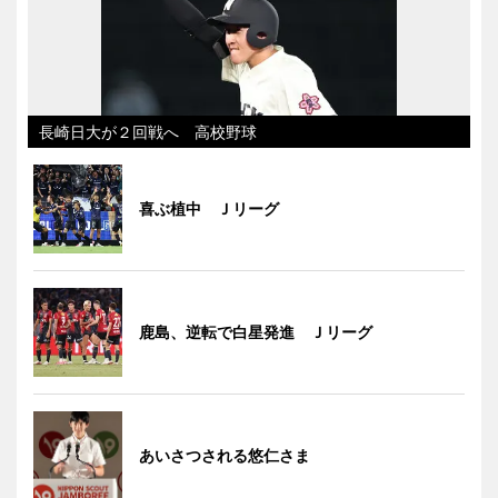
長崎日大が２回戦へ 高校野球
喜ぶ植中 Ｊリーグ
鹿島、逆転で白星発進 Ｊリーグ
あいさつされる悠仁さま