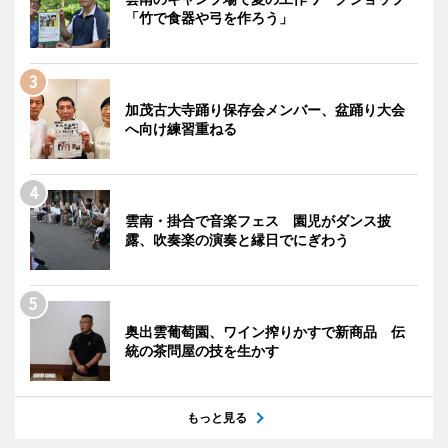
「竹で食器や弓を作ろう」
加茂古大寺踊り保存会メンバー、盆踊り大会
へ向け練習重ねる
雲南・掛合で音楽フェス 園児がダンス披
露、吹奏楽の演奏と縁日でにぎわう
奥出雲葡萄園、ワイン搾りかすで新商品 伝
統の茶問屋の技を生かす
もっと見る