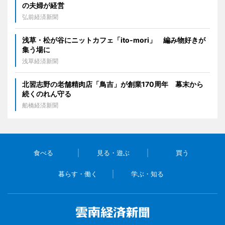
の夫婦が経営
弘前経済新聞
浅草・松が谷にニットカフェ「ito-mori」 編み物好きが
集う場に
浅草経済新聞
北習志野の老舗精肉店「鳥吉」が創業170周年 幕末から
続くのれん守る
船橋経済新聞
食べる
見る・遊ぶ
買う
暮らす・働く
学ぶ・知る