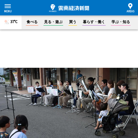
37°C
食べる
見る・遊ぶ
買う
暮らす・働く
学ぶ・知る