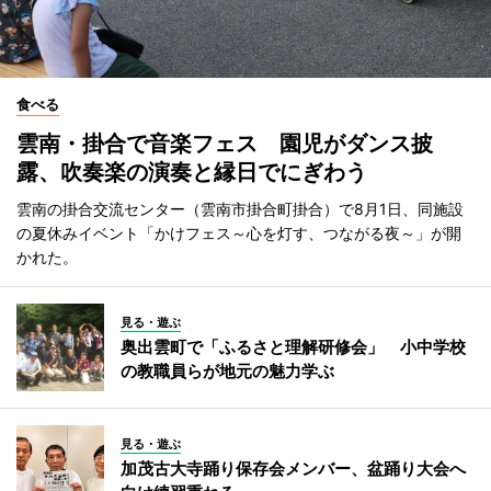
食べる
雲南・掛合で音楽フェス 園児がダンス披
露、吹奏楽の演奏と縁日でにぎわう
雲南の掛合交流センター（雲南市掛合町掛合）で8月1日、同施設
の夏休みイベント「かけフェス～心を灯す、つながる夜～」が開
かれた。
見る・遊ぶ
奥出雲町で「ふるさと理解研修会」 小中学校
の教職員らが地元の魅力学ぶ
見る・遊ぶ
加茂古大寺踊り保存会メンバー、盆踊り大会へ