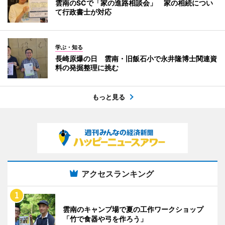
雲南のSCで「家の進路相談会」 家の相続につい
て行政書士が対応
学ぶ・知る
長崎原爆の日 雲南・旧飯石小で永井隆博士関連資
料の発掘整理に挑む
もっと見る
アクセスランキング
雲南のキャンプ場で夏の工作ワークショップ
「竹で食器や弓を作ろう」