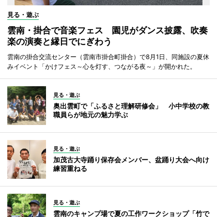
見る・遊ぶ
雲南・掛合で音楽フェス 園児がダンス披露、吹奏
楽の演奏と縁日でにぎわう
雲南の掛合交流センター（雲南市掛合町掛合）で8月1日、同施設の夏休
みイベント「かけフェス～心を灯す、つながる夜～」が開かれた。
見る・遊ぶ
奥出雲町で「ふるさと理解研修会」 小中学校の教
職員らが地元の魅力学ぶ
見る・遊ぶ
加茂古大寺踊り保存会メンバー、盆踊り大会へ向け
練習重ねる
見る・遊ぶ
雲南のキャンプ場で夏の工作ワークショップ「竹で