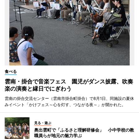
食べる
雲南・掛合で音楽フェス 園児がダンス披露、吹奏
楽の演奏と縁日でにぎわう
雲南の掛合交流センター（雲南市掛合町掛合）で8月1日、同施設の夏休
みイベント「かけフェス～心を灯す、つながる夜～」が開かれた。
見る・遊ぶ
奥出雲町で「ふるさと理解研修会」 小中学校の教
職員らが地元の魅力学ぶ