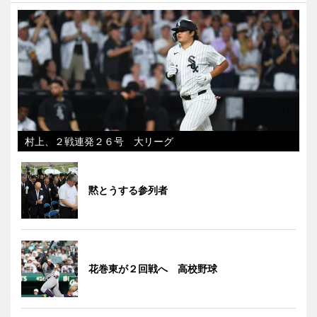
村上、２戦連発２６号 大リーグ
黙とうする参列者
花巻東が２回戦へ 高校野球