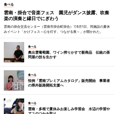
食べる
雲南・掛合で音楽フェス 園児がダンス披露、吹奏
楽の演奏と縁日でにぎわう
雲南の掛合交流センター（雲南市掛合町掛合）で8月1日、同施設の夏休
みイベント「かけフェス～心を灯す、つながる夜～」が開かれた。
食べる
奥出雲葡萄園、ワイン搾りかすで新商品 伝統の茶
問屋の技を生かす
食べる
恒例「雲南プレミアムカタログ」販売開始 事業者
の県外販路開拓支援へ
食べる
雲南・多根で夏休みお楽しみ学習会 水辺の学習や
アユのつかみ取り