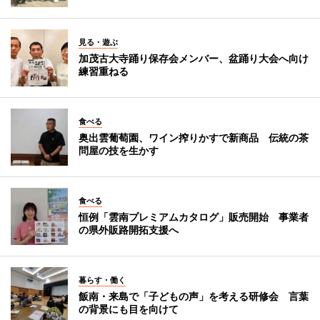
見る・遊ぶ
加茂古大寺踊り保存会メンバー、盆踊り大会へ向け
練習重ねる
食べる
奥出雲葡萄園、ワイン搾りかすで新商品 伝統の茶
問屋の技を生かす
食べる
恒例「雲南プレミアムカタログ」販売開始 事業者
の県外販路開拓支援へ
暮らす・働く
飯南・来島で「子どもの声」を考える研修会 言葉
の背景にも目を向けて