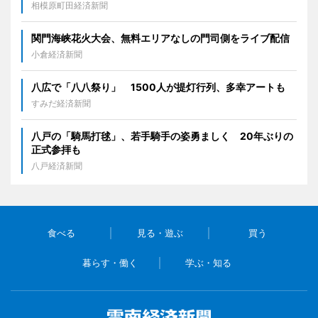
相模原町田経済新聞
関門海峡花火大会、無料エリアなしの門司側をライブ配信
小倉経済新聞
八広で「八八祭り」 1500人が提灯行列、多幸アートも
すみだ経済新聞
八戸の「騎馬打毬」、若手騎手の姿勇ましく 20年ぶりの
正式参拝も
八戸経済新聞
食べる
見る・遊ぶ
買う
暮らす・働く
学ぶ・知る