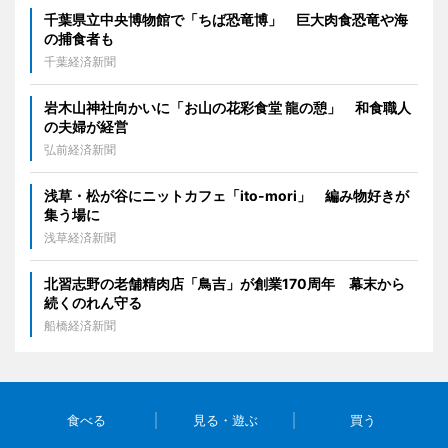
千葉県立中央博物館で「ちば恐竜博」 巨大肉食恐竜や海
の捕食者も
千葉経済新聞
岩木山神社向かいに「お山の花彩食堂 龍の憩」 和食職人
の夫婦が経営
弘前経済新聞
浅草・松が谷にニットカフェ「ito-mori」 編み物好きが
集う場に
浅草経済新聞
北習志野の老舗精肉店「鳥吉」が創業170周年 幕末から
続くのれん守る
船橋経済新聞
食べる
見る・遊ぶ
買う