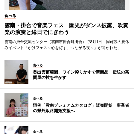
食べる
雲南・掛合で音楽フェス 園児がダンス披露、吹奏
楽の演奏と縁日でにぎわう
雲南の掛合交流センター（雲南市掛合町掛合）で8月1日、同施設の夏休
みイベント「かけフェス～心を灯す、つながる夜～」が開かれた。
食べる
奥出雲葡萄園、ワイン搾りかすで新商品 伝統の茶
問屋の技を生かす
食べる
恒例「雲南プレミアムカタログ」販売開始 事業者
の県外販路開拓支援へ
食べる