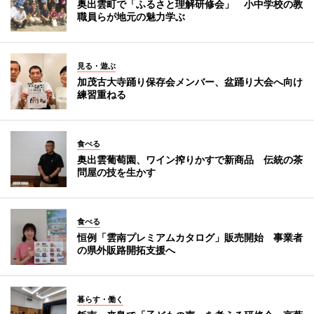
奥出雲町で「ふるさと理解研修会」 小中学校の教
職員らが地元の魅力学ぶ
見る・遊ぶ
加茂古大寺踊り保存会メンバー、盆踊り大会へ向け
練習重ねる
食べる
奥出雲葡萄園、ワイン搾りかすで新商品 伝統の茶
問屋の技を生かす
食べる
恒例「雲南プレミアムカタログ」販売開始 事業者
の県外販路開拓支援へ
暮らす・働く