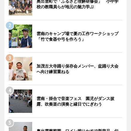
奥出雲町で「ふるさと理解研修会」 小中学
校の教職員らが地元の魅力学ぶ
雲南のキャンプ場で夏の工作ワークショップ
「竹で食器や弓を作ろう」
加茂古大寺踊り保存会メンバー、盆踊り大会
へ向け練習重ねる
雲南・掛合で音楽フェス 園児がダンス披
露、吹奏楽の演奏と縁日でにぎわう
奥出雲葡萄園、ワイン搾りかすで新商品 伝