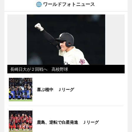
ワールドフォトニュース
長崎日大が２回戦へ 高校野球
喜ぶ植中 Ｊリーグ
鹿島、逆転で白星発進 Ｊリーグ