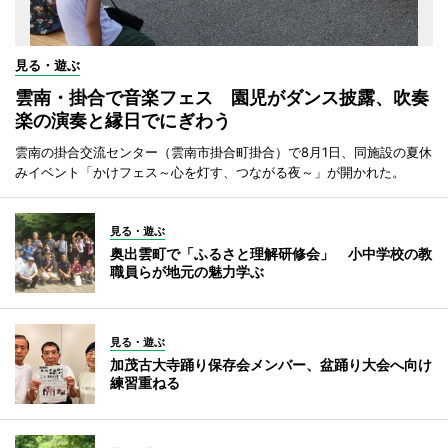
見る・遊ぶ
雲南・掛合で音楽フェス 園児がダンス披露、吹奏
楽の演奏と縁日でにぎわう
雲南の掛合交流センター（雲南市掛合町掛合）で8月1日、同施設の夏休
みイベント「かけフェス～心を灯す、つながる夜～」が開かれた。
見る・遊ぶ
奥出雲町で「ふるさと理解研修会」 小中学校の教
職員らが地元の魅力学ぶ
見る・遊ぶ
加茂古大寺踊り保存会メンバー、盆踊り大会へ向け
練習重ねる