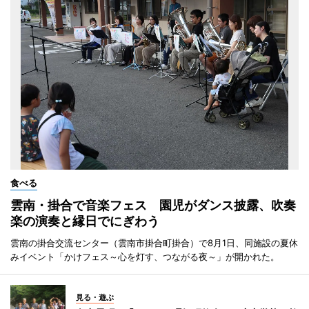
食べる
雲南・掛合で音楽フェス 園児がダンス披露、吹奏
楽の演奏と縁日でにぎわう
雲南の掛合交流センター（雲南市掛合町掛合）で8月1日、同施設の夏休
みイベント「かけフェス～心を灯す、つながる夜～」が開かれた。
見る・遊ぶ