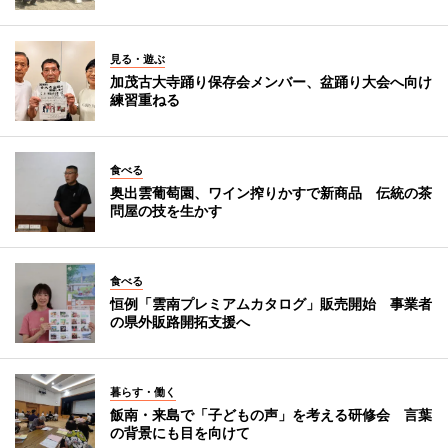
見る・遊ぶ
加茂古大寺踊り保存会メンバー、盆踊り大会へ向け
練習重ねる
食べる
奥出雲葡萄園、ワイン搾りかすで新商品 伝統の茶
問屋の技を生かす
食べる
恒例「雲南プレミアムカタログ」販売開始 事業者
の県外販路開拓支援へ
暮らす・働く
飯南・来島で「子どもの声」を考える研修会 言葉
の背景にも目を向けて