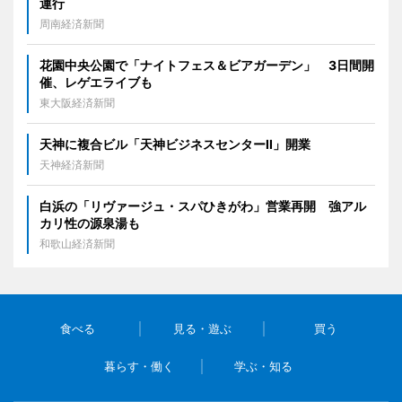
運行
周南経済新聞
花園中央公園で「ナイトフェス＆ビアガーデン」 3日間開
催、レゲエライブも
東大阪経済新聞
天神に複合ビル「天神ビジネスセンターII」開業
天神経済新聞
白浜の「リヴァージュ・スパひきがわ」営業再開 強アル
カリ性の源泉湯も
和歌山経済新聞
食べる
見る・遊ぶ
買う
暮らす・働く
学ぶ・知る