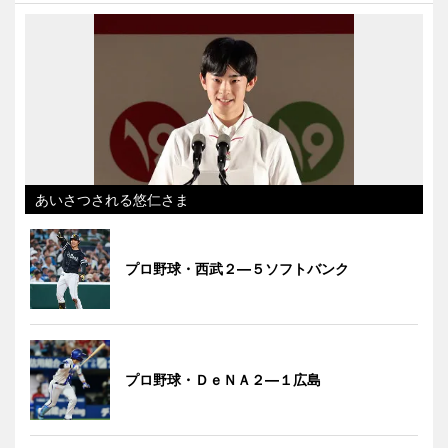
あいさつされる悠仁さま
プロ野球・西武２―５ソフトバンク
プロ野球・ＤｅＮＡ２―１広島