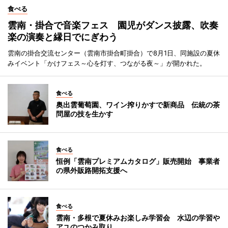
食べる
雲南・掛合で音楽フェス 園児がダンス披露、吹奏
楽の演奏と縁日でにぎわう
雲南の掛合交流センター（雲南市掛合町掛合）で8月1日、同施設の夏休
みイベント「かけフェス～心を灯す、つながる夜～」が開かれた。
食べる
奥出雲葡萄園、ワイン搾りかすで新商品 伝統の茶
問屋の技を生かす
食べる
恒例「雲南プレミアムカタログ」販売開始 事業者
の県外販路開拓支援へ
食べる
雲南・多根で夏休みお楽しみ学習会 水辺の学習や
アユのつかみ取り