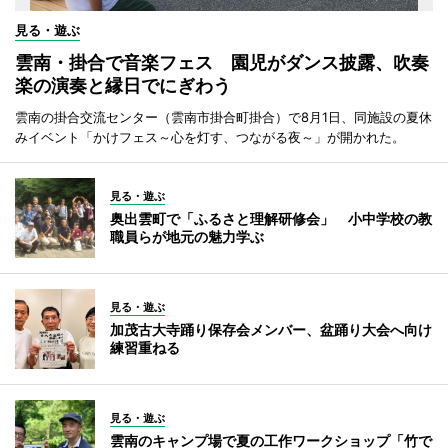
見る・遊ぶ
雲南・掛合で音楽フェス 園児がダンス披露、吹奏
楽の演奏と縁日でにぎわう
雲南の掛合交流センター（雲南市掛合町掛合）で8月1日、同施設の夏休
みイベント「かけフェス～心を灯す、つながる夜～」が開かれた。
見る・遊ぶ
奥出雲町で「ふるさと理解研修会」 小中学校の教
職員らが地元の魅力学ぶ
見る・遊ぶ
加茂古大寺踊り保存会メンバー、盆踊り大会へ向け
練習重ねる
見る・遊ぶ
雲南のキャンプ場で夏の工作ワークショップ「竹で