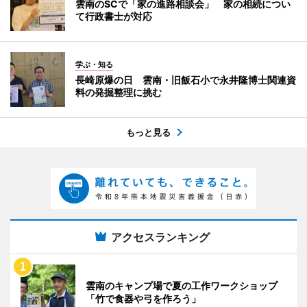
雲南のSCで「家の進路相談会」 家の相続につい
て行政書士が対応
学ぶ・知る
長崎原爆の日 雲南・旧飯石小で永井隆博士関連資
料の発掘整理に挑む
もっと見る
アクセスランキング
雲南のキャンプ場で夏の工作ワークショップ
「竹で食器や弓を作ろう」