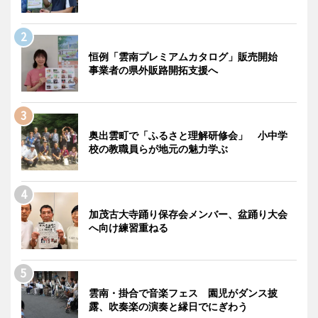
恒例「雲南プレミアムカタログ」販売開始
事業者の県外販路開拓支援へ
奥出雲町で「ふるさと理解研修会」 小中学
校の教職員らが地元の魅力学ぶ
加茂古大寺踊り保存会メンバー、盆踊り大会
へ向け練習重ねる
雲南・掛合で音楽フェス 園児がダンス披
露、吹奏楽の演奏と縁日でにぎわう