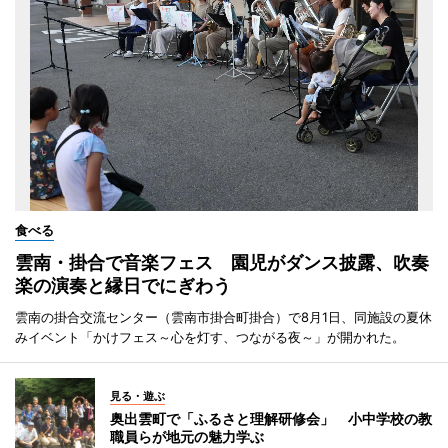
食べる
雲南・掛合で音楽フェス 園児がダンス披露、吹奏
楽の演奏と縁日でにぎわう
雲南の掛合交流センター（雲南市掛合町掛合）で8月1日、同施設の夏休
みイベント「かけフェス～心を灯す、つながる夜～」が開かれた。
見る・遊ぶ
奥出雲町で「ふるさと理解研修会」 小中学校の教
職員らが地元の魅力学ぶ