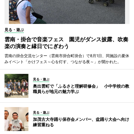
見る・遊ぶ
雲南・掛合で音楽フェス 園児がダンス披露、吹奏
楽の演奏と縁日でにぎわう
雲南の掛合交流センター（雲南市掛合町掛合）で8月1日、同施設の夏休
みイベント「かけフェス～心を灯す、つながる夜～」が開かれた。
見る・遊ぶ
奥出雲町で「ふるさと理解研修会」 小中学校の教
職員らが地元の魅力学ぶ
見る・遊ぶ
加茂古大寺踊り保存会メンバー、盆踊り大会へ向け
練習重ねる