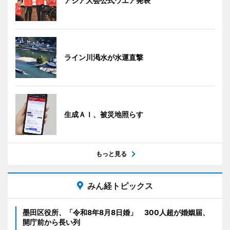
アジア大会公式ウエア発表
ライン川渇水が水運直撃
生成ＡＩ、被災地照らす
もっと見る
みん経トピックス
墨田区役所、「令和8年8月8日婚」 300人超が婚姻届、
開庁前から長い列