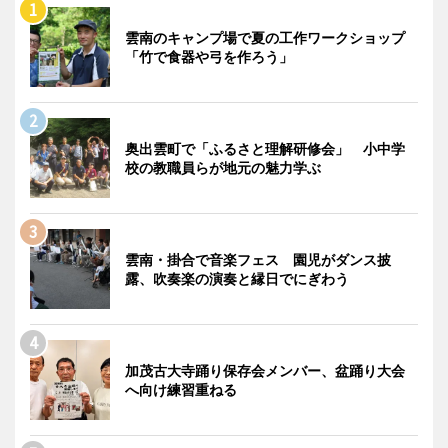
雲南のキャンプ場で夏の工作ワークショップ
「竹で食器や弓を作ろう」
奥出雲町で「ふるさと理解研修会」 小中学
校の教職員らが地元の魅力学ぶ
雲南・掛合で音楽フェス 園児がダンス披
露、吹奏楽の演奏と縁日でにぎわう
加茂古大寺踊り保存会メンバー、盆踊り大会
へ向け練習重ねる