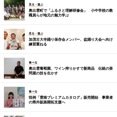
見る・遊ぶ
奥出雲町で「ふるさと理解研修会」 小中学校の教
職員らが地元の魅力学ぶ
見る・遊ぶ
加茂古大寺踊り保存会メンバー、盆踊り大会へ向け
練習重ねる
食べる
奥出雲葡萄園、ワイン搾りかすで新商品 伝統の茶
問屋の技を生かす
食べる
恒例「雲南プレミアムカタログ」販売開始 事業者
の県外販路開拓支援へ