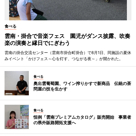
食べる
雲南・掛合で音楽フェス 園児がダンス披露、吹奏
楽の演奏と縁日でにぎわう
雲南の掛合交流センター（雲南市掛合町掛合）で8月1日、同施設の夏休
みイベント「かけフェス～心を灯す、つながる夜～」が開かれた。
食べる
奥出雲葡萄園、ワイン搾りかすで新商品 伝統の茶
問屋の技を生かす
食べる
恒例「雲南プレミアムカタログ」販売開始 事業者
の県外販路開拓支援へ