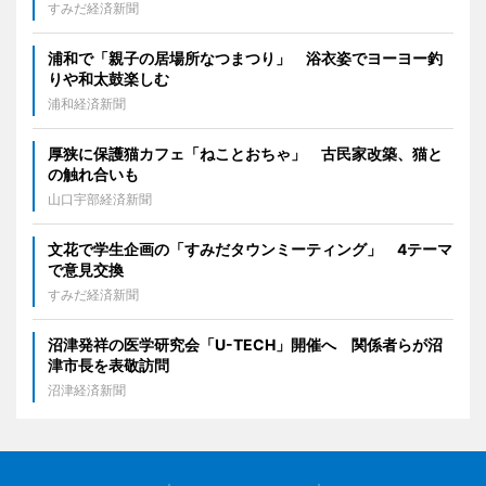
すみだ経済新聞
浦和で「親子の居場所なつまつり」 浴衣姿でヨーヨー釣
りや和太鼓楽しむ
浦和経済新聞
厚狭に保護猫カフェ「ねことおちゃ」 古民家改築、猫と
の触れ合いも
山口宇部経済新聞
文花で学生企画の「すみだタウンミーティング」 4テーマ
で意見交換
すみだ経済新聞
沼津発祥の医学研究会「U-TECH」開催へ 関係者らが沼
津市長を表敬訪問
沼津経済新聞