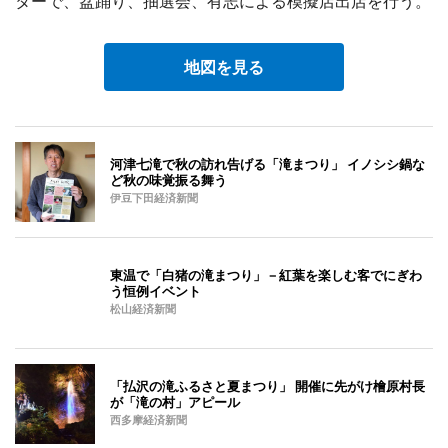
ターで、盆踊り、抽選会、有志による模擬店出店を行う。
地図を見る
河津七滝で秋の訪れ告げる「滝まつり」 イノシシ鍋な
ど秋の味覚振る舞う
伊豆下田経済新聞
東温で「白猪の滝まつり」－紅葉を楽しむ客でにぎわ
う恒例イベント
松山経済新聞
「払沢の滝ふるさと夏まつり」 開催に先がけ檜原村長
が「滝の村」アピール
西多摩経済新聞