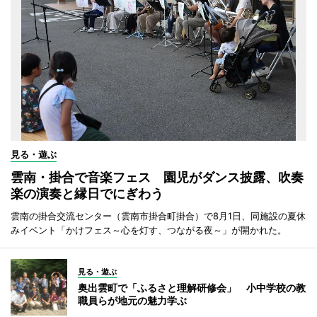
見る・遊ぶ
雲南・掛合で音楽フェス 園児がダンス披露、吹奏
楽の演奏と縁日でにぎわう
雲南の掛合交流センター（雲南市掛合町掛合）で8月1日、同施設の夏休
みイベント「かけフェス～心を灯す、つながる夜～」が開かれた。
見る・遊ぶ
奥出雲町で「ふるさと理解研修会」 小中学校の教
職員らが地元の魅力学ぶ