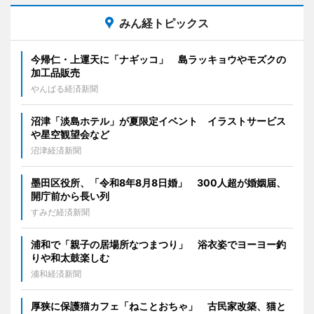
みん経トピックス
今帰仁・上運天に「ナギッコ」 島ラッキョウやモズクの
加工品販売
やんばる経済新聞
沼津「淡島ホテル」が夏限定イベント イラストサービス
や星空観望会など
沼津経済新聞
墨田区役所、「令和8年8月8日婚」 300人超が婚姻届、
開庁前から長い列
すみだ経済新聞
浦和で「親子の居場所なつまつり」 浴衣姿でヨーヨー釣
りや和太鼓楽しむ
浦和経済新聞
厚狭に保護猫カフェ「ねことおちゃ」 古民家改築、猫と