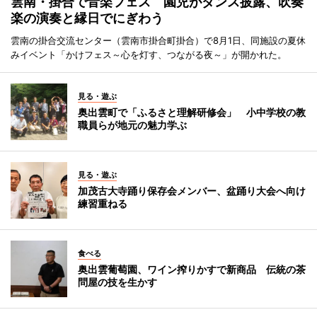
雲南・掛合で音楽フェス 園児がダンス披露、吹奏
楽の演奏と縁日でにぎわう
雲南の掛合交流センター（雲南市掛合町掛合）で8月1日、同施設の夏休
みイベント「かけフェス～心を灯す、つながる夜～」が開かれた。
見る・遊ぶ
奥出雲町で「ふるさと理解研修会」 小中学校の教
職員らが地元の魅力学ぶ
見る・遊ぶ
加茂古大寺踊り保存会メンバー、盆踊り大会へ向け
練習重ねる
食べる
奥出雲葡萄園、ワイン搾りかすで新商品 伝統の茶
問屋の技を生かす