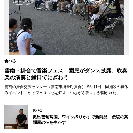
食べる
雲南・掛合で音楽フェス 園児がダンス披露、吹奏
楽の演奏と縁日でにぎわう
雲南の掛合交流センター（雲南市掛合町掛合）で8月1日、同施設の夏休
みイベント「かけフェス～心を灯す、つながる夜～」が開かれた。
食べる
奥出雲葡萄園、ワイン搾りかすで新商品 伝統の茶
問屋の技を生かす