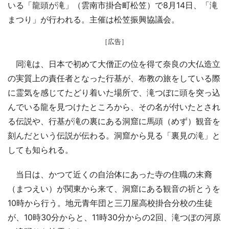
いる「龍頭が滝」（雲南市掛合町松笠）で8月14日、「滝
まつり」が行われる。主催は松笠振興協議会。
［広告］
同滝は、日本で初めて大僧正の位を得て奈良の大仏造立
の実質上の責任者となった行基が、布教の旅をしている際
に霊気を感じてたどり着いた場所で、滝つぼに頭を突っ込
んでいる龍を見つけたところから、その名が付いたとされ
る伝説や、行基が滝の裏にある洞窟に馬頭（めず）観音を
刻んだという伝説が伝わる。洞窟から見る「裏見の滝」と
しても知られる。
当日は、かつて近くの自治体にあった寺の住職の末裔
（まつえい）が関東から来て、洞窟にある観音の祈とうを
10時から行う。地元青年団と三刀屋高校掛合分校の生徒
が、10時30分からと、11時30分からの2回、滝つぼの河原