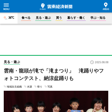
36°C
食べる
見る・遊ぶ
買う
暮らす・働く
学ぶ・知る
見る・遊ぶ
2025.08.08
雲南・龍頭が滝で「滝まつり」 滝踊りやフ
ォトコンテスト、納涼盆踊りも
地域自主組織
水源
祭り
写真