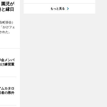
 園児が
奏と縁日
もっと見る
合町掛合）
ト「かけフェ
かれた。
存会メンバ
向け練習重
アムカタロ
業者の県外