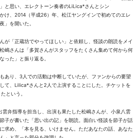
と思い、エレクトーン奏者のLiLica*さんとシン
け、2014（平成26）年、松江ヤングインで初めてのエレ
夜」を開いた。
んが「正蔵坊でやってほしい」と依頼し、怪談の朗読をメイ
松嶋さんは「多賀さんがスタッフをたくさん集めて何から何
なった」と振り返る。
もあり、3人での活動は中断していたが、ファンからの要望
て、Lilica*さんと2人で上演することにした。チケットを
したという。
出雲弁指導を担当し、出演も果たした松嶋さんが、小泉八雲
節子が書いた「思い出の記」を朗読。面白い怪談を節子が話
に求め、「本を見る、いけません。ただあなたの話、あなた
ん」と言った部分を強調した。