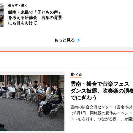
暮らす・働く
飯南・来島で「子どもの声」
を考える研修会 言葉の背景
にも目を向けて
もっと見る
食べる
雲南・掛合で音楽フェス
ダンス披露、吹奏楽の演
でにぎわう
雲南の掛合交流センター（雲南市掛
で8月1日、同施設の夏休みイベン
ス～心を灯す、つながる夜～」が開