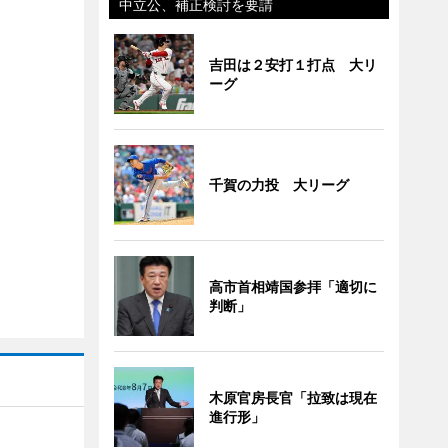
中立公、補正検討を要請
吉田は２安打１打点 大リ
ーグ
千賀の力投 大リーグ
高市首相靖国参拝「適切に
判断」
木原官房長官「拉致は現在
進行形」