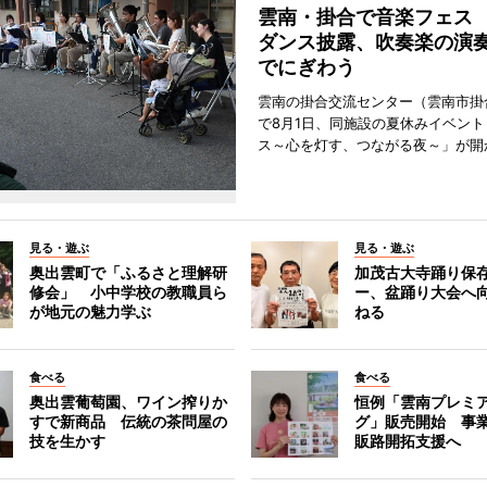
雲南・掛合で音楽フェス
ダンス披露、吹奏楽の演
でにぎわう
雲南の掛合交流センター（雲南市掛
で8月1日、同施設の夏休みイベン
ス～心を灯す、つながる夜～」が開
見る・遊ぶ
見る・遊ぶ
奥出雲町で「ふるさと理解研
加茂古大寺踊り保
修会」 小中学校の教職員ら
ー、盆踊り大会へ
が地元の魅力学ぶ
ねる
食べる
食べる
奥出雲葡萄園、ワイン搾りか
恒例「雲南プレミ
すで新商品 伝統の茶問屋の
グ」販売開始 事
技を生かす
販路開拓支援へ