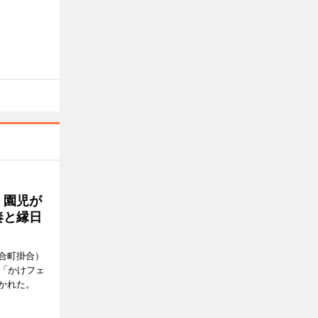
 園児が
奏と縁日
合町掛合）
ト「かけフェ
かれた。