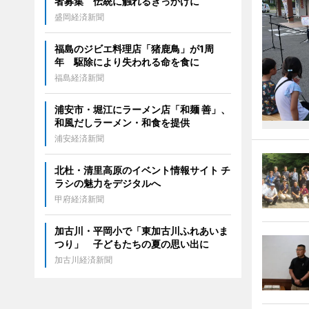
者募集 伝統に触れるきっかけに
盛岡経済新聞
福島のジビエ料理店「猪鹿鳥」が1周
年 駆除により失われる命を食に
福島経済新聞
浦安市・堀江にラーメン店「和麺 善」、
和風だしラーメン・和食を提供
浦安経済新聞
北杜・清里高原のイベント情報サイト チ
ラシの魅力をデジタルへ
甲府経済新聞
加古川・平岡小で「東加古川ふれあいま
つり」 子どもたちの夏の思い出に
加古川経済新聞