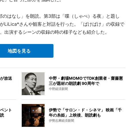
郎のはなし」を朗読。第3部は「喋（しゃべ）る夜」と題し
LiLica*さんや観客と対話を行った。「ばけばけ」の収録で
、出演するシーンの収録の時の様子なども紹介した。
地図を見る
が放送
中野・劇場MOMOでTDK創業者・齋藤憲
三が題材の朗読劇 90周年で
中野経済新聞
ベント
伊勢で「サロン・ド・シネマ」 映画「千
読
年の糸姫」上映後、朗読劇も
伊勢志摩経済新聞