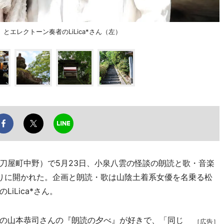
エレクトーン奏者のLiLica*さん（左）
屋町中野）で5月23日、小泉八雲の怪談の朗読と歌・音楽
りに開かれた。企画と朗読・歌は山陰土着系女優を名乗る松
iLica*さん。
の山本恭司さんの『朗読の夕べ』が好きで、「同じ
［広告］