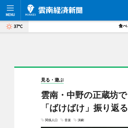
食べ
37°C
見る・遊ぶ
雲南・中野の正蔵坊で
「ばけばけ」振り返
関係人口
音楽
演劇