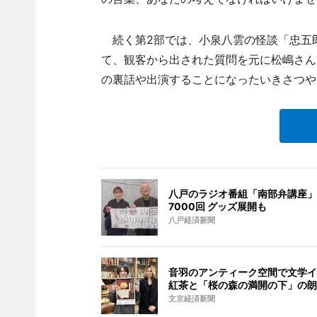
続く第2部では、小泉八雲の怪談「忠五
て、観客から出された質問を元に松嶋さんが
の裏話や出演することになったいきさつや
八戸のラジオ番組「南部弁講座」
7000回 グッズ展開も
八戸経済新聞
音羽のアンティーク空間で文学イ
紅茶と「桜の森の満開の下」の朗
文京経済新聞