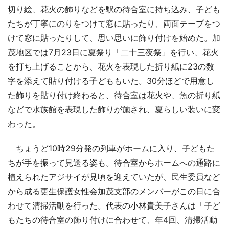
切り絵、花火の飾りなどを駅の待合室に持ち込み、子ども
たちが丁寧にのりをつけて窓に貼ったり、両面テープをつ
けて窓に貼ったりして、思い思いに飾り付けを始めた。加
茂地区では7月23日に夏祭り「二十三夜祭」を行い、花火
を打ち上げることから、花火を表現した折り紙に23の数
字を添えて貼り付ける子どももいた。30分ほどで用意し
た飾りを貼り付け終わると、待合室は花火や、魚の折り紙
などで水族館を表現した飾りが施され、夏らしい装いに変
わった。
ちょうど10時29分発の列車がホームに入り、子どもた
ちが手を振って見送る姿も。待合室からホームへの通路に
植えられたアジサイが見頃を迎えていたが、民生委員など
から成る更生保護女性会加茂支部のメンバーがこの日に合
わせて清掃活動を行った。代表の小林貴美子さんは「子ど
もたちの待合室の飾り付けに合わせて、年4回、清掃活動