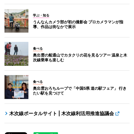
学ぶ・知る
うんなんカメラ部が初の撮影会 プロカメラマンが指
導、作品は街なかで展示
食べる
奥出雲の船通山でカタクリの花を見るツアー 温泉と木
次線乗車も楽しむ
食べる
奥出雲おろちループで「中国5県 道の駅フェア」 行き
たい駅を見つけて
木次線ポータルサイト | 木次線利活用推進協議会