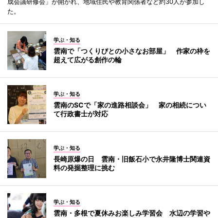
成会議研修会」が開かれ、地域住民や教育関係者など約30人が参加し
た。
学ぶ・知る
雲南で「つくりびとの小さなお部屋」 作家の枠を
超えて広がる創作の輪
学ぶ・知る
雲南のSCで「家の進路相談会」 家の相続につい
て行政書士が対応
学ぶ・知る
長崎原爆の日 雲南・旧飯石小で永井隆博士関連資
料の発掘整理に挑む
学ぶ・知る
雲南・多根で夏休みお楽しみ学習会 水辺の学習や