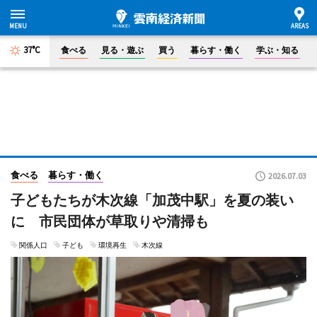
37°C
食べる
見る・遊ぶ
買う
暮らす・働く
学ぶ・知る
食べる
暮らす・働く
2026.07.03
子どもたちが木次線「加茂中駅」を夏の装い
に 市民団体が草取りや清掃も
関係人口
子ども
環境再生
木次線