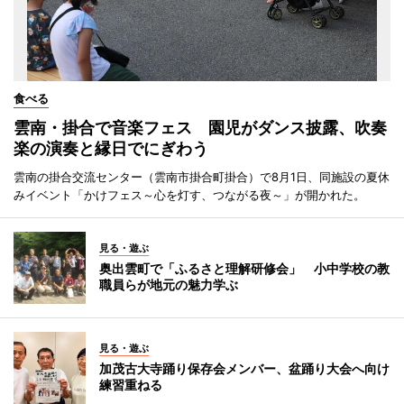
食べる
雲南・掛合で音楽フェス 園児がダンス披露、吹奏
楽の演奏と縁日でにぎわう
雲南の掛合交流センター（雲南市掛合町掛合）で8月1日、同施設の夏休
みイベント「かけフェス～心を灯す、つながる夜～」が開かれた。
見る・遊ぶ
奥出雲町で「ふるさと理解研修会」 小中学校の教
職員らが地元の魅力学ぶ
見る・遊ぶ
加茂古大寺踊り保存会メンバー、盆踊り大会へ向け
練習重ねる