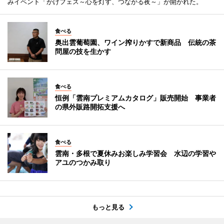
みイベント「かけフェス～心を灯す、つながる夜～」が開かれた。
食べる
奥出雲葡萄園、ワイン搾りかすで新商品 伝統の茶
問屋の技を生かす
食べる
恒例「雲南プレミアムカタログ」販売開始 事業者
の県外販路開拓支援へ
食べる
雲南・多根で夏休みお楽しみ学習会 水辺の学習や
アユのつかみ取り
もっと見る