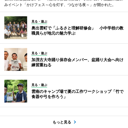
みイベント「かけフェス～心を灯す、つながる夜～」が開かれた。
見る・遊ぶ
奥出雲町で「ふるさと理解研修会」 小中学校の教
職員らが地元の魅力学ぶ
見る・遊ぶ
加茂古大寺踊り保存会メンバー、盆踊り大会へ向け
練習重ねる
見る・遊ぶ
雲南のキャンプ場で夏の工作ワークショップ「竹で
食器や弓を作ろう」
もっと見る