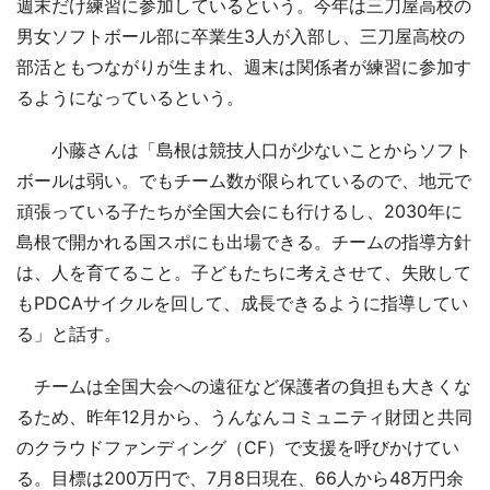
週末だけ練習に参加しているという。今年は三刀屋高校の
男女ソフトボール部に卒業生3人が入部し、三刀屋高校の
部活ともつながりが生まれ、週末は関係者が練習に参加す
るようになっているという。
小藤さんは「島根は競技人口が少ないことからソフト
ボールは弱い。でもチーム数が限られているので、地元で
頑張っている子たちが全国大会にも行けるし、2030年に
島根で開かれる国スポにも出場できる。チームの指導方針
は、人を育てること。子どもたちに考えさせて、失敗して
もPDCAサイクルを回して、成長できるように指導してい
る」と話す。
チームは全国大会への遠征など保護者の負担も大きくな
るため、昨年12月から、うんなんコミュニティ財団と共同
のクラウドファンディング（CF）で支援を呼びかけてい
る。目標は200万円で、7月8日現在、66人から48万円余