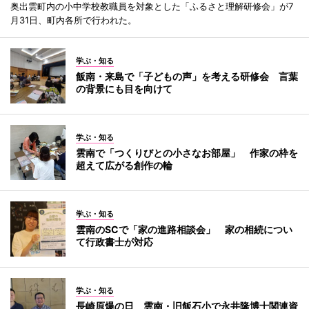
奥出雲町内の小中学校教職員を対象とした「ふるさと理解研修会」が7
月31日、町内各所で行われた。
学ぶ・知る
飯南・来島で「子どもの声」を考える研修会 言葉
の背景にも目を向けて
学ぶ・知る
雲南で「つくりびとの小さなお部屋」 作家の枠を
超えて広がる創作の輪
学ぶ・知る
雲南のSCで「家の進路相談会」 家の相続につい
て行政書士が対応
学ぶ・知る
長崎原爆の日 雲南・旧飯石小で永井隆博士関連資