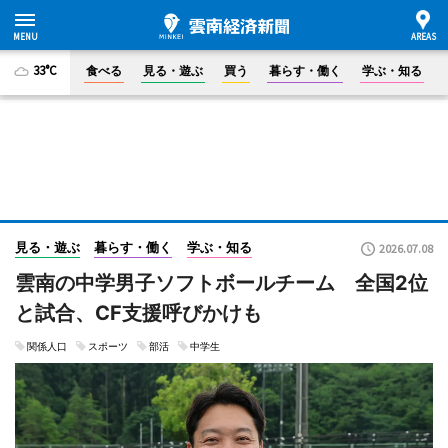
33°C
食べる
見る・遊ぶ
買う
暮らす・働く
学ぶ・知る
見る・遊ぶ
暮らす・働く
学ぶ・知る
2026.07.08
雲南の中学男子ソフトボールチーム 全国2位
と試合、CF支援呼びかけも
関係人口
スポーツ
部活
中学生