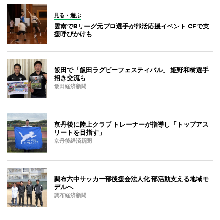
見る・遊ぶ
雲南でBリーグ元プロ選手が部活応援イベント CFで支
援呼びかけも
飯田で「飯田ラグビーフェスティバル」 姫野和樹選手
招き交流も
飯田経済新聞
京丹後に陸上クラブ トレーナーが指導し「トップアス
リートを目指す」
京丹後経済新聞
調布六中サッカー部後援会法人化 部活動支える地域モ
デルへ
調布経済新聞