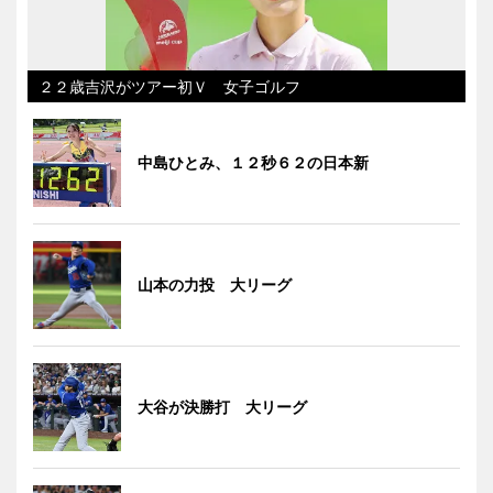
２２歳吉沢がツアー初Ｖ 女子ゴルフ
中島ひとみ、１２秒６２の日本新
山本の力投 大リーグ
大谷が決勝打 大リーグ