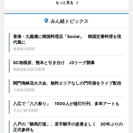
もっと見る
みん経トピックス
香港・九龍塘に韓国料理店「Social」 韓国定番料理を現
代風に
香港経済新聞
SC相模原、熊本と引き分け J3リーグ開幕
相模原町田経済新聞
関門海峡花火大会、無料エリアなしの門司側をライブ配信
小倉経済新聞
八広で「八八祭り」 1500人が提灯行列、多幸アートも
すみだ経済新聞
八戸の「騎馬打毬」、若手騎手の姿勇ましく 20年ぶりの
正式参拝も