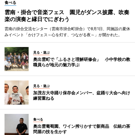
食べる
雲南・掛合で音楽フェス 園児がダンス披露、吹奏
楽の演奏と縁日でにぎわう
雲南の掛合交流センター（雲南市掛合町掛合）で8月1日、同施設の夏休
みイベント「かけフェス～心を灯す、つながる夜～」が開かれた。
見る・遊ぶ
奥出雲町で「ふるさと理解研修会」 小中学校の教
職員らが地元の魅力学ぶ
見る・遊ぶ
加茂古大寺踊り保存会メンバー、盆踊り大会へ向け
練習重ねる
食べる
奥出雲葡萄園、ワイン搾りかすで新商品 伝統の茶
問屋の技を生かす