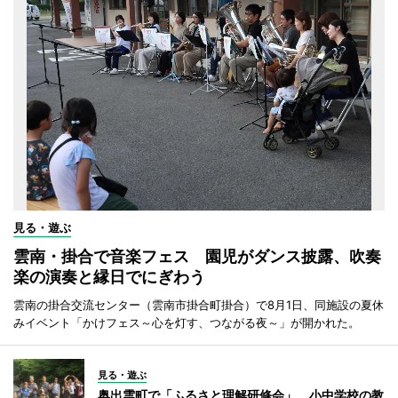
見る・遊ぶ
雲南・掛合で音楽フェス 園児がダンス披露、吹奏
楽の演奏と縁日でにぎわう
雲南の掛合交流センター（雲南市掛合町掛合）で8月1日、同施設の夏休
みイベント「かけフェス～心を灯す、つながる夜～」が開かれた。
見る・遊ぶ
奥出雲町で「ふるさと理解研修会」 小中学校の教