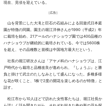
現在、見頃を迎えている。
［広告］
山を背景にした大滝と巨石の石組みによる回遊式日本庭
園が特徴の同園。園主の堀江洋伸さんが1990（平成2）年
に栽培を始め、21アールのハナショウブ園では400品種の
ハナショウブが継続的に栽培されている。今では5600株
を超え、その品種数と規模は中国地方最大だという。
社長の堀江研次さんは「アヤメ科のハナショウブは、江
戸時代から栽培と品種改良が進められ、『しょうぶ』と勝
負と掛けて武士のたしなみとして盛んになった。多種多様
な花が咲くこと、1株で2度の開花を楽しめるのが特徴」と
話す。
松江市から10人ほどで訪れた女性客たちは、堀江社長か
ら詳しく話を聞きながら、それぞれ好きな色や形の花を探