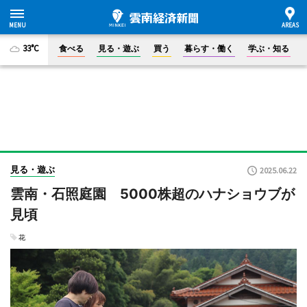
33°C
食べる
見る・遊ぶ
買う
暮らす・働く
学ぶ・知る
見る・遊ぶ
2025.06.22
雲南・石照庭園 5000株超のハナショウブが
見頃
花