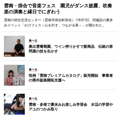
雲南・掛合で音楽フェス 園児がダンス披露、吹奏
楽の演奏と縁日でにぎわう
雲南の掛合交流センター（雲南市掛合町掛合）で8月1日、同施設の夏休
みイベント「かけフェス～心を灯す、つながる夜～」が開かれた。
食べる
奥出雲葡萄園、ワイン搾りかすで新商品 伝統の茶
問屋の技を生かす
食べる
恒例「雲南プレミアムカタログ」販売開始 事業者
の県外販路開拓支援へ
食べる
雲南・多根で夏休みお楽しみ学習会 水辺の学習や
アユのつかみ取り