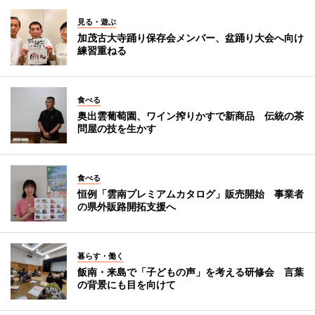
見る・遊ぶ
加茂古大寺踊り保存会メンバー、盆踊り大会へ向け
練習重ねる
食べる
奥出雲葡萄園、ワイン搾りかすで新商品 伝統の茶
問屋の技を生かす
食べる
恒例「雲南プレミアムカタログ」販売開始 事業者
の県外販路開拓支援へ
暮らす・働く
飯南・来島で「子どもの声」を考える研修会 言葉
の背景にも目を向けて