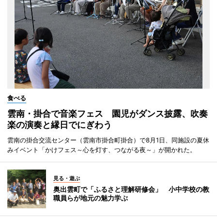
食べる
雲南・掛合で音楽フェス 園児がダンス披露、吹奏
楽の演奏と縁日でにぎわう
雲南の掛合交流センター（雲南市掛合町掛合）で8月1日、同施設の夏休
みイベント「かけフェス～心を灯す、つながる夜～」が開かれた。
見る・遊ぶ
奥出雲町で「ふるさと理解研修会」 小中学校の教
職員らが地元の魅力学ぶ