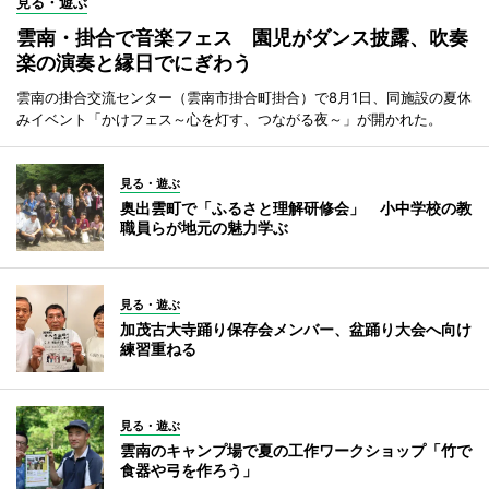
見る・遊ぶ
雲南・掛合で音楽フェス 園児がダンス披露、吹奏
楽の演奏と縁日でにぎわう
雲南の掛合交流センター（雲南市掛合町掛合）で8月1日、同施設の夏休
みイベント「かけフェス～心を灯す、つながる夜～」が開かれた。
見る・遊ぶ
奥出雲町で「ふるさと理解研修会」 小中学校の教
職員らが地元の魅力学ぶ
見る・遊ぶ
加茂古大寺踊り保存会メンバー、盆踊り大会へ向け
練習重ねる
見る・遊ぶ
雲南のキャンプ場で夏の工作ワークショップ「竹で
食器や弓を作ろう」