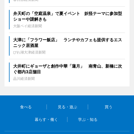
弁天町の「空庭温泉」で夏イベント 妖怪テーマに参加型
ショーや謎解きも
大阪ベイ経済新聞
大津に「フラワー飯店」 ランチやカフェも提供するエス
ニック居酒屋
びわ湖大津経済新聞
大井町にギョーザと創作中華「蓮月」 南青山、新橋に次
ぐ都内3店舗目
品川経済新聞
食べる
見る・遊ぶ
買う
暮らす・働く
学ぶ・知る