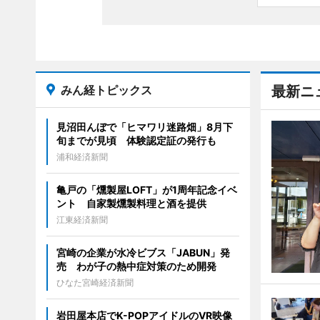
みん経トピックス
最新ニ
見沼田んぼで「ヒマワリ迷路畑」8月下
旬までが見頃 体験認定証の発行も
浦和経済新聞
亀戸の「燻製屋LOFT」が1周年記念イベ
ント 自家製燻製料理と酒を提供
江東経済新聞
宮崎の企業が水冷ビブス「JABUN」発
売 わが子の熱中症対策のため開発
ひなた宮崎経済新聞
岩田屋本店でK-POPアイドルのVR映像