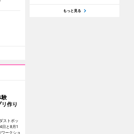
う
もっと見る
を体験
プリ作り
ダストボッ
4日と8月1
作ワークショ