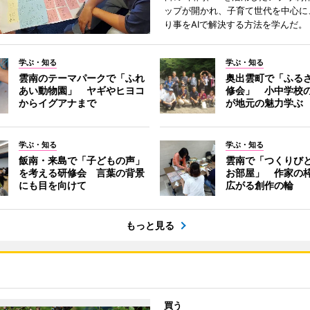
ップが開かれ、子育て世代を中心に
り事をAIで解決する方法を学んだ。
学ぶ・知る
学ぶ・知る
雲南のテーマパークで「ふれ
奥出雲町で「ふる
あい動物園」 ヤギやヒヨコ
修会」 小中学校
からイグアナまで
が地元の魅力学ぶ
学ぶ・知る
学ぶ・知る
飯南・来島で「子どもの声」
雲南で「つくりび
を考える研修会 言葉の背景
お部屋」 作家の
にも目を向けて
広がる創作の輪
もっと見る
買う