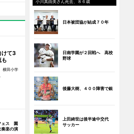
小川真由美さん死去、８６歳
日本被団協が結成７０年
日南学園が２回戦へ 高校
けて3
野球
流も
日、横田小学
。
後藤大樹、４００障害で銀
上田綺世は後半途中交代
フェス 園
サッカー
吹奏楽の演