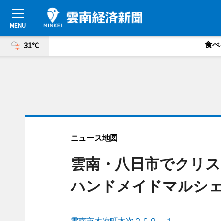
食べ
31°C
ニュース地図
雲南・八日市でクリス
ハンドメイドマルシ
雲南市木次町木次２９９－１