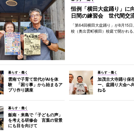
恒例「横田大盆踊り」に向
日間の練習会 世代間交
「第64回横田大盆踊り」が8月15
校（奥出雲町横田）校庭で開かれる
暮らす・働く
暮らす・働く
雲南で子育て世代がAIを体
加茂古大寺踊り保
験 「困り事」から始まるア
ー、盆踊り大会へ
プリ作り講座
ねる
暮らす・働く
飯南・来島で「子どもの声」
を考える研修会 言葉の背景
にも目を向けて