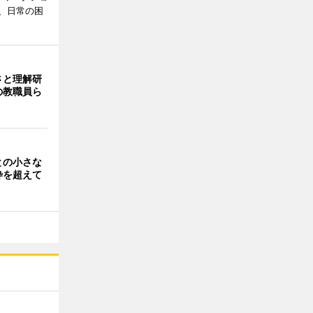
、日常の困
さと理解研
の教職員ら
との小さな
枠を超えて