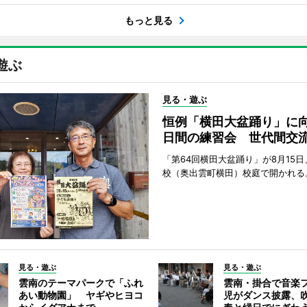
もっと見る
遊ぶ
見る・遊ぶ
恒例「横田大盆踊り」に向
日間の練習会 世代間交
「第64回横田大盆踊り」が8月15
校（奥出雲町横田）校庭で開かれる
見る・遊ぶ
見る・遊ぶ
雲南のテーマパークで「ふれ
雲南・掛合で音楽
あい動物園」 ヤギやヒヨコ
児がダンス披露、