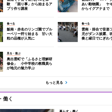
験 「困り事」から始まるア
あい動物園」 ヤ
プリ作り講座
からイグアナまで
食べる
食べる
飯南・赤名のリンゴ園でブル
雲南・掛合で音楽
ーベリー狩り始まる 甘い大
児がダンス披露、
粒の品種が人気に
奏と縁日でにぎわ
見る・遊ぶ
奥出雲町で「ふるさと理解研
修会」 小中学校の教職員ら
が地元の魅力学ぶ
もっと見る
・働く
暮らす・働く