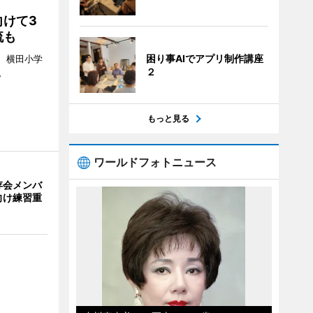
けて3
流も
困り事AIでアプリ制作講座
日、横田小学
２
。
もっと見る
ワールドフォトニュース
存会メンバ
向け練習重