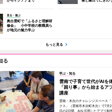
からイグアナまで
奏と縁日でにぎわ
見る・遊ぶ
奥出雲町で「ふるさと理解研
修会」 小中学校の教職員ら
が地元の魅力学ぶ
もっと見る
知る
学ぶ・知る
雲南で子育て世代がAI
「困り事」から始まるア
講座
雲南・木次のチャレンジスペース「
クス」（雲南市木次町木次）で7月2
日の2日間、AIを活用したアプリ制