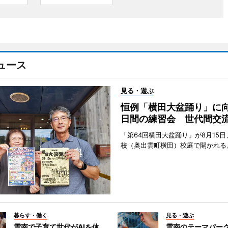
ュース
見る・遊ぶ
恒例「横田大盆踊り」に向
日間の練習会 世代間交
「第64回横田大盆踊り」が8月15
校（奥出雲町横田）校庭で開かれる
暮らす・働く
見る・遊ぶ
雲南で子育て世代がAIを体
雲南のテーマパー