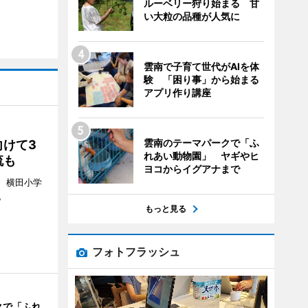
ルーベリー狩り始まる 甘
い大粒の品種が人気に
雲南で子育て世代がAIを体
験 「困り事」から始まる
アプリ作り講座
雲南のテーマパークで「ふ
けて3
れあい動物園」 ヤギやヒ
流も
ヨコからイグアナまで
日、横田小学
。
もっと見る
フォトフラッシュ
クで「ふれ